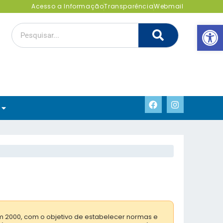
Acesso a Informação
Transparência
Webmail
Abrir 
m 2000, com o objetivo de estabelecer normas e