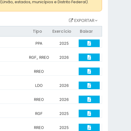
União, estados, municípios e Distrito Federal).
Tipo
Exercício
Baixar
PPA
2025
,
RGF
RREO
2026
RREO
LDO
2026
RREO
2026
RGF
2025
RREO
2025