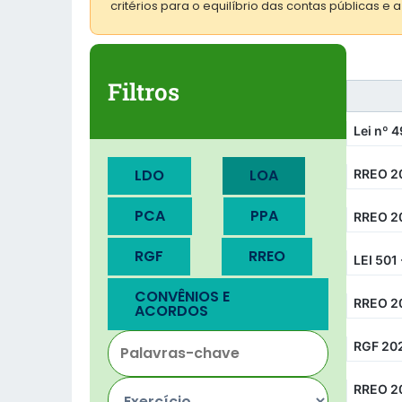
critérios para o equilíbrio das contas públicas e 
Filtros
Lei nº 
LDO
LOA
RREO 20
PCA
PPA
RREO 2
RGF
RREO
LEI 501
CONVÊNIOS E
RREO 20
ACORDOS
RGF 202
RREO 2