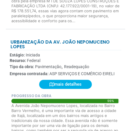
obra pela empresa M I DE SOUZA LOPES CONSTRUÇÕES E
FABRICAÇÃO LTDA (CNPJ: 42.177.922/0001-19), no valor de
R$ 178.551,74, essas vias agora contam com pavimento em
paralelepípedos, o que proporciona maior segurança,
acessibilidade e conforto para os...
URBANIZAÇÃO DA AV. JOÃO NEPOMUCENO
LOPES
Estágio:
Iniciada
Recurso:
Federal
,
Tipo da obra:
Pavimentação
Readequação
Empresa contratada:
ASP SERVIÇOS E COMÉRCIO EIRELI
mais detalhes
PROGRESSO DA OBRA
99%
A Avenida João Nepomuceno Lopes, localizada no Bairro
Barro Vermelho, é uma importante via de acesso a cidade
de Itajá, localizada em um dos bairros mais antigos e
tradicionais da nossa cidade. Essa avenida não é somente
importante por ser uma via de ligação para os demais
bairros, como também por ser a segunda via de acesso ao