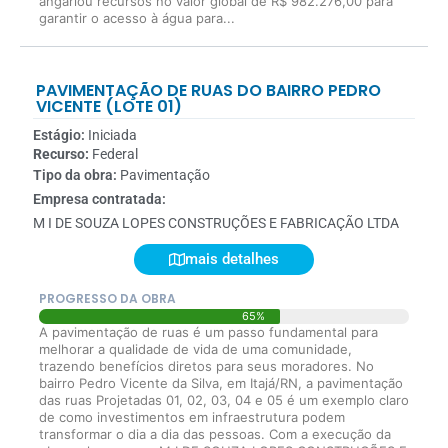
angariou recursos no valor global de R$ 982.276,00 para
garantir o acesso à água para...
PAVIMENTAÇÃO DE RUAS DO BAIRRO PEDRO
VICENTE (LOTE 01)
Estágio:
Iniciada
Recurso:
Federal
Tipo da obra:
Pavimentação
Empresa contratada:
M I DE SOUZA LOPES CONSTRUÇÕES E FABRICAÇÃO LTDA
mais detalhes
PROGRESSO DA OBRA
65%
A pavimentação de ruas é um passo fundamental para
melhorar a qualidade de vida de uma comunidade,
trazendo benefícios diretos para seus moradores. No
bairro Pedro Vicente da Silva, em Itajá/RN, a pavimentação
das ruas Projetadas 01, 02, 03, 04 e 05 é um exemplo claro
de como investimentos em infraestrutura podem
transformar o dia a dia das pessoas. Com a execução da