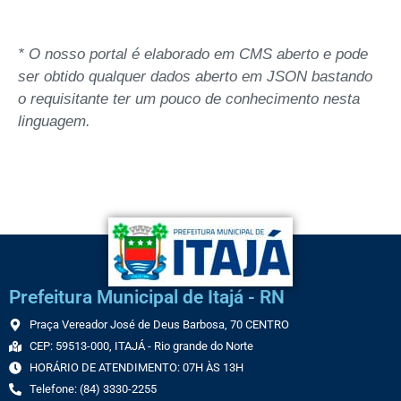
* O nosso portal é elaborado em CMS aberto e pode
ser obtido qualquer dados aberto em JSON bastando
o requisitante ter um pouco de conhecimento nesta
linguagem.
Prefeitura Municipal de Itajá - RN
Praça Vereador José de Deus Barbosa, 70 CENTRO
CEP: 59513-000, ITAJÁ - Rio grande do Norte
HORÁRIO DE ATENDIMENTO: 07H ÀS 13H
Telefone: (84) 3330-2255