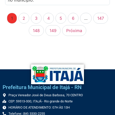
no município.
1
2
3
4
5
6
…
147
148
149
Próxima
Prefeitura Municipal de Itajá - RN
Praça Vereador José de Deus Barbosa, 70 CENTRO
CEP: 59513-000, ITAJÁ - Rio grande do Norte
HORÁRIO DE ATENDIMENTO: 07H ÀS 13H
Telefone: (84) 3330-2255