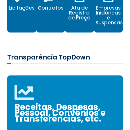
Licitações
Contratos
Ata de
Empresas
Registro
Inidôneas
de Preço
e
Suspensas
Transparência TopDown
Receitas, Despesas,
Pessoal, Convênios e
Transferências, etc.