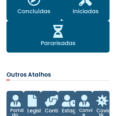
Concluídas
Iniciadas
Pararisadas
Outros Atalhos
Portal
Legislação
Contratos
Estagiários
Convênios
Covid-
do
e
19