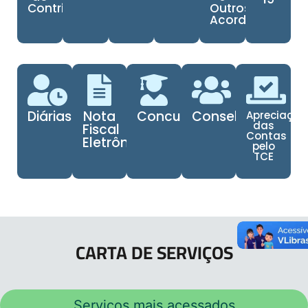
Contribuinte
Outros
Acordos
Diárias
Nota
Concursos
Conselhos
Apreciaçã
das
Fiscal
Contas
Eletrônica
pelo
TCE
CARTA DE SERVIÇOS
Serviços mais acessados