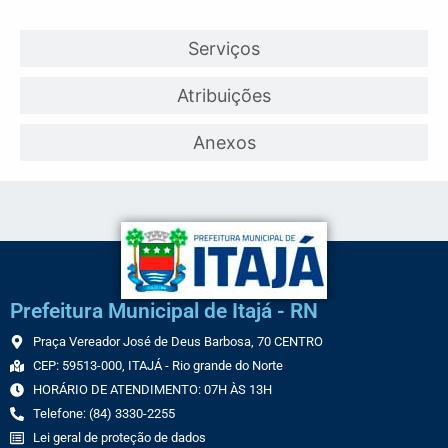
Serviços
Atribuições
Anexos
Prefeitura Municipal de Itajá - RN
Praça Vereador José de Deus Barbosa, 70 CENTRO
CEP: 59513-000, ITAJÁ - Rio grande do Norte
HORÁRIO DE ATENDIMENTO: 07H ÀS 13H
Telefone: (84) 3330-2255
Lei geral de proteção de dados