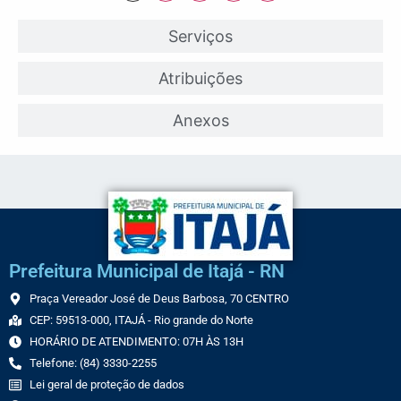
Serviços
Atribuições
Anexos
Prefeitura Municipal de Itajá - RN
Praça Vereador José de Deus Barbosa, 70 CENTRO
CEP: 59513-000, ITAJÁ - Rio grande do Norte
HORÁRIO DE ATENDIMENTO: 07H ÀS 13H
Telefone: (84) 3330-2255
Lei geral de proteção de dados