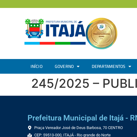
INÍCIO
GOVERNO
DEPARTAMENTOS
245/2025 – PUB
Prefeitura Municipal de Itajá - R
Praça Vereador José de Deus Barbosa, 70 CENTRO
CEP: 59513-000, ITAJÁ - Rio grande do Norte