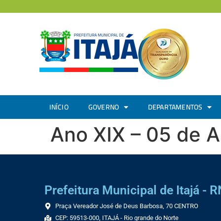
INÍCIO
GOVERNO
DEPARTAMENTOS
Ano XIX – 05 de 
Prefeitura Municipal de Itajá - R
Praça Vereador José de Deus Barbosa, 70 CENTRO
CEP: 59513-000, ITAJÁ - Rio grande do Norte