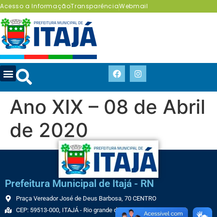
Acesso a Informação
Transparência
Webmail
Ano XIX – 08 de Abril
de 2020
Prefeitura Municipal de Itajá - RN
Praça Vereador José de Deus Barbosa, 70 CENTRO
CEP: 59513-000, ITAJÁ - Rio grande do Norte