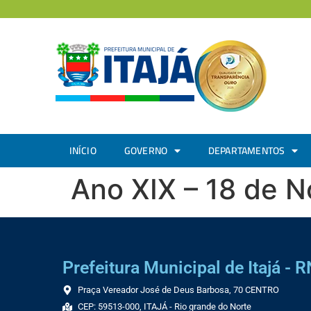
INÍCIO
GOVERNO
DEPARTAMENTOS
Ano XIX – 18 de 
Prefeitura Municipal de Itajá - R
Praça Vereador José de Deus Barbosa, 70 CENTRO
CEP: 59513-000, ITAJÁ - Rio grande do Norte