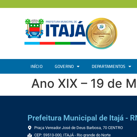
INÍCIO
GOVERNO
DEPARTAMENTOS
Ano XIX – 19 de 
Prefeitura Municipal de Itajá - R
Praça Vereador José de Deus Barbosa, 70 CENTRO
CEP: 59513-000, ITAJÁ - Rio grande do Norte