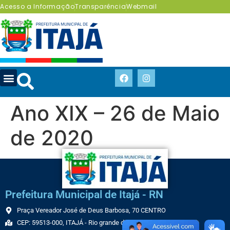
Acesso a Informação
Transparência
Webmail
Ano XIX – 26 de Maio
de 2020
Prefeitura Municipal de Itajá - RN
Praça Vereador José de Deus Barbosa, 70 CENTRO
CEP: 59513-000, ITAJÁ - Rio grande do Norte