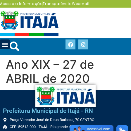
Acesso a Informação
Transparência
Webmail
Ano XIX – 27 de
ABRIL de 2020
Prefeitura Municipal de Itajá - RN
Praça Vereador José de Deus Barbosa, 70 CENTRO
CEP: 59513-000, ITAJÁ - Rio grande do Norte