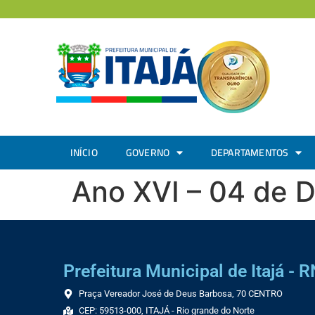
INÍCIO
GOVERNO
DEPARTAMENTOS
Ano XVI – 04 de 
Prefeitura Municipal de Itajá - R
Praça Vereador José de Deus Barbosa, 70 CENTRO
CEP: 59513-000, ITAJÁ - Rio grande do Norte