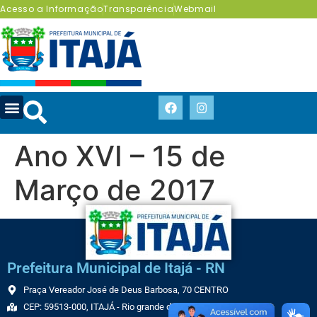
Acesso a Informação
Transparência
Webmail
Ano XVI – 15 de
Março de 2017
Prefeitura Municipal de Itajá - RN
Praça Vereador José de Deus Barbosa, 70 CENTRO
CEP: 59513-000, ITAJÁ - Rio grande do Norte