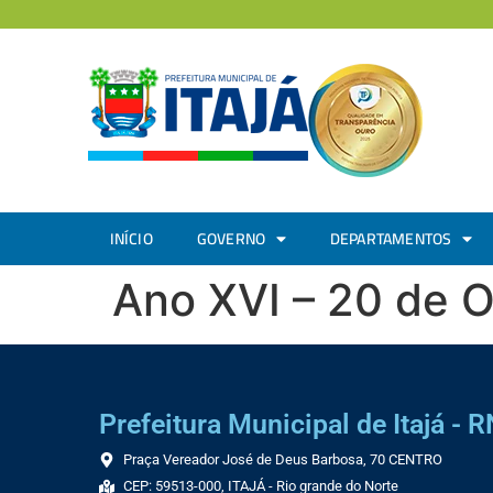
INÍCIO
GOVERNO
DEPARTAMENTOS
Ano XVI – 20 de 
Prefeitura Municipal de Itajá - R
Praça Vereador José de Deus Barbosa, 70 CENTRO
CEP: 59513-000, ITAJÁ - Rio grande do Norte