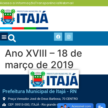
Acesso a Informação
Transparência
Webmail
Ano XVIII – 18 de
março de 2019
Prefeitura Municipal de Itajá - RN
Praça Vereador José de Deus Barbosa, 70 CENTRO
CEP: 59513-000, ITAJÁ - Rio grande do Norte