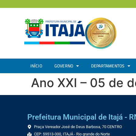
INÍCIO
GOVERNO
DEPARTAMENTOS
Ano XXI – 05 de 
Prefeitura Municipal de Itajá - R
Praça Vereador José de Deus Barbosa, 70 CENTRO
CEP: 59513-000, ITAJÁ - Rio grande do Norte