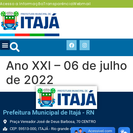
Acesso a Informação
Transparência
Webmail
Ano XXI – 06 de julho
de 2022
Prefeitura Municipal de Itajá - RN
Praça Vereador José de Deus Barbosa, 70 CENTRO
CEP: 59513-000, ITAJÁ - Rio grande do Norte