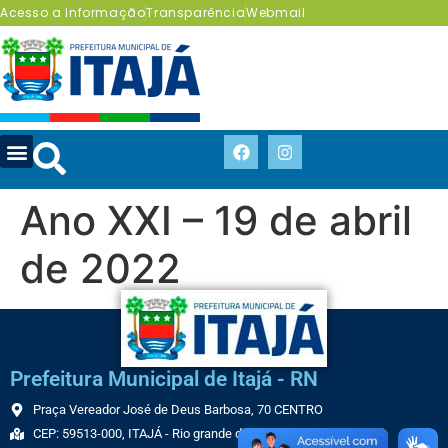
Acesso a Informação
Transparência
Webmail
Ano XXI – 19 de abril
de 2022
Prefeitura Municipal de Itajá - RN
Praça Vereador José de Deus Barbosa, 70 CENTRO
CEP: 59513-000, ITAJÁ - Rio grande do Norte