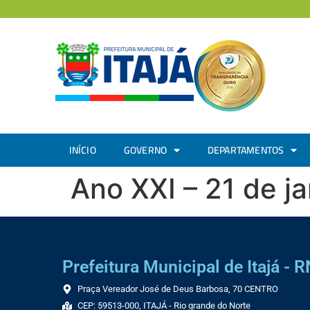
INÍCIO
GOVERNO
DEPARTAMENTOS
Ano XXI – 21 de j
Prefeitura Municipal de Itajá - R
Praça Vereador José de Deus Barbosa, 70 CENTRO
CEP: 59513-000, ITAJÁ - Rio grande do Norte