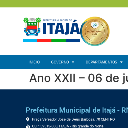
INÍCIO
GOVERNO
DEPARTAMENTOS
Ano XXII – 06 de 
Prefeitura Municipal de Itajá - R
Praça Vereador José de Deus Barbosa, 70 CENTRO
CEP: 59513-000, ITAJÁ - Rio grande do Norte