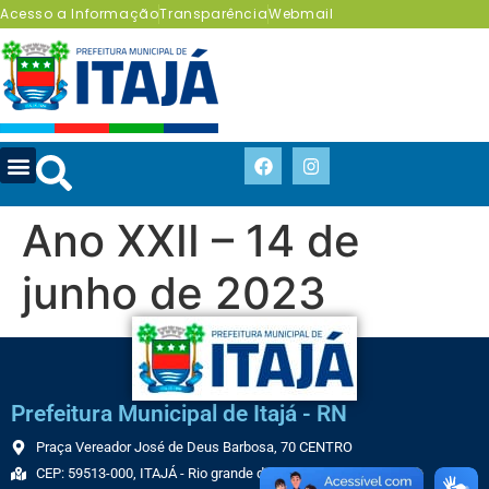
Acesso a Informação
Transparência
Webmail
Ano XXII – 14 de
junho de 2023
Prefeitura Municipal de Itajá - RN
Praça Vereador José de Deus Barbosa, 70 CENTRO
CEP: 59513-000, ITAJÁ - Rio grande do Norte