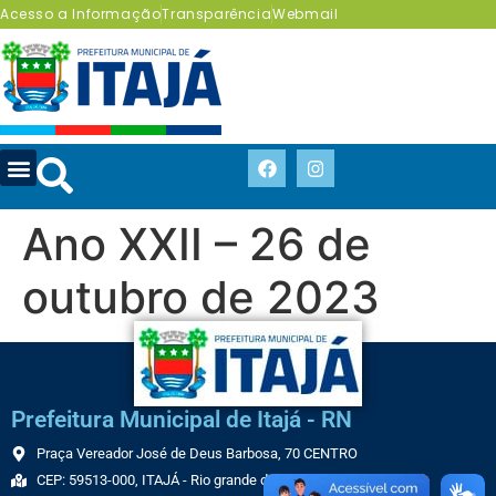
Acesso a Informação
Transparência
Webmail
Ano XXII – 26 de
outubro de 2023
Prefeitura Municipal de Itajá - RN
Praça Vereador José de Deus Barbosa, 70 CENTRO
CEP: 59513-000, ITAJÁ - Rio grande do Norte