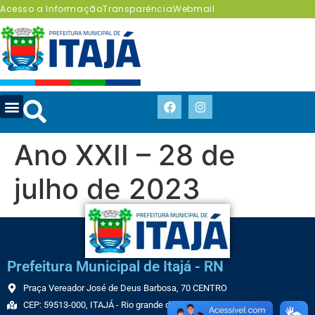
Acesso a Informação
Transparência
Webmail
Ano XXII – 28 de
julho de 2023
Prefeitura Municipal de Itajá - RN
Praça Vereador José de Deus Barbosa, 70 CENTRO
CEP: 59513-000, ITAJÁ - Rio grande do Norte