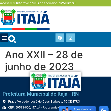
Acesso a Informação
Transparência
Webmail
Ano XXII – 28 de
junho de 2023
Prefeitura Municipal de Itajá - RN
Praça Vereador José de Deus Barbosa, 70 CENTRO
CEP: 59513-000, ITAJÁ - Rio grande do Norte