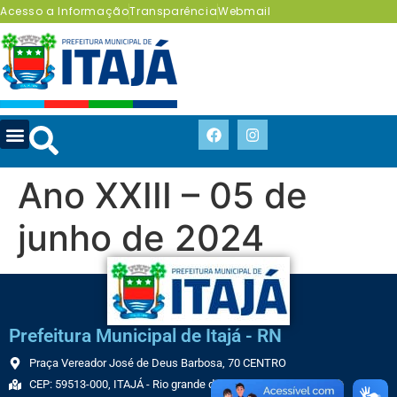
Acesso a Informação
Transparência
Webmail
Ano XXIII – 05 de
junho de 2024
Prefeitura Municipal de Itajá - RN
Praça Vereador José de Deus Barbosa, 70 CENTRO
CEP: 59513-000, ITAJÁ - Rio grande do Norte