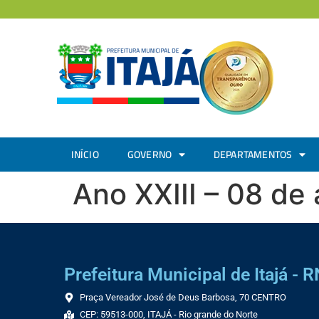
INÍCIO
GOVERNO
DEPARTAMENTOS
Ano XXIII – 08 de
Prefeitura Municipal de Itajá - R
Praça Vereador José de Deus Barbosa, 70 CENTRO
CEP: 59513-000, ITAJÁ - Rio grande do Norte