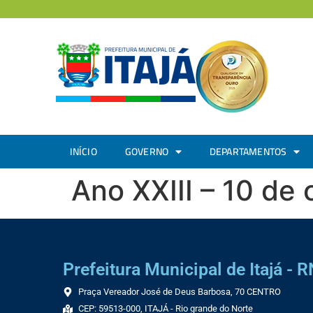
INÍCIO
GOVERNO
DEPARTAMENTOS
Ano XXIII – 10 de
Prefeitura Municipal de Itajá - R
Praça Vereador José de Deus Barbosa, 70 CENTRO
CEP: 59513-000, ITAJÁ - Rio grande do Norte