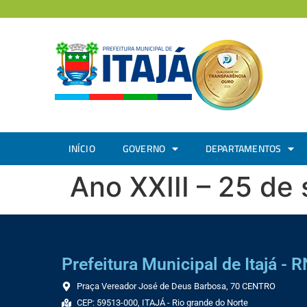
INÍCIO
GOVERNO
DEPARTAMENTOS
Ano XXIII – 25 de
Prefeitura Municipal de Itajá - R
Praça Vereador José de Deus Barbosa, 70 CENTRO
CEP: 59513-000, ITAJÁ - Rio grande do Norte