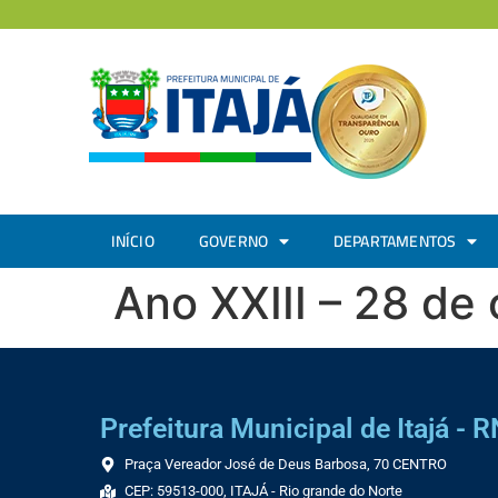
INÍCIO
GOVERNO
DEPARTAMENTOS
Ano XXIII – 28 de
Prefeitura Municipal de Itajá - R
Praça Vereador José de Deus Barbosa, 70 CENTRO
CEP: 59513-000, ITAJÁ - Rio grande do Norte