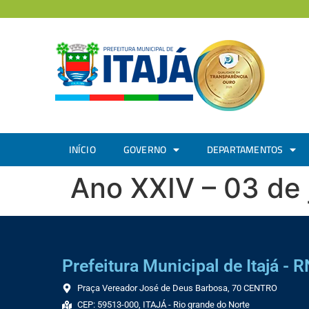
INÍCIO
GOVERNO
DEPARTAMENTOS
Ano XXIV – 03 de
Prefeitura Municipal de Itajá - R
Praça Vereador José de Deus Barbosa, 70 CENTRO
CEP: 59513-000, ITAJÁ - Rio grande do Norte