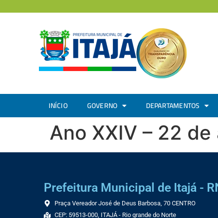
INÍCIO
GOVERNO
DEPARTAMENTOS
Ano XXIV – 22 de 
Prefeitura Municipal de Itajá - R
Praça Vereador José de Deus Barbosa, 70 CENTRO
CEP: 59513-000, ITAJÁ - Rio grande do Norte