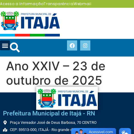
Acesso a Informação
Transparência
Webmail
Ano XXIV – 23 de
outubro de 2025
Prefeitura Municipal de Itajá - RN
Praça Vereador José de Deus Barbosa, 70 CENTRO
CEP: 59513-000, ITAJÁ - Rio grande do Norte