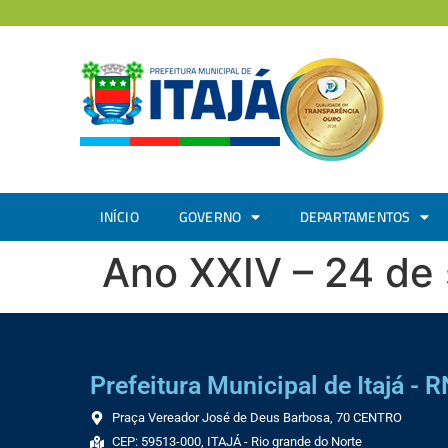
INÍCIO
GOVERNO
DEPARTAMENTOS
Ano XXIV – 24 de
Prefeitura Municipal de Itajá - R
Praça Vereador José de Deus Barbosa, 70 CENTRO
CEP: 59513-000, ITAJÁ - Rio grande do Norte