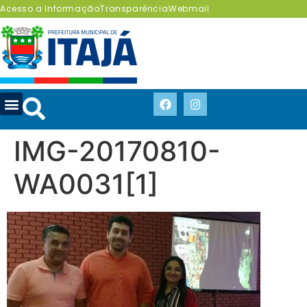
Acesso a Informação
Transparência
Webmail
IMG-20170810-
WA0031[1]