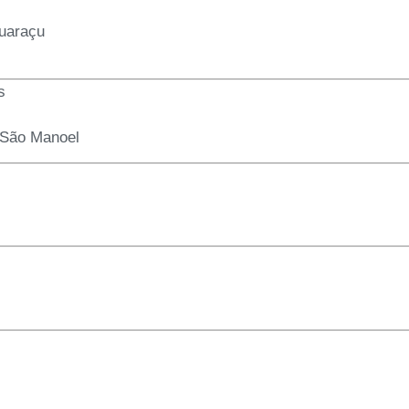
guaraçu
s
 São Manoel