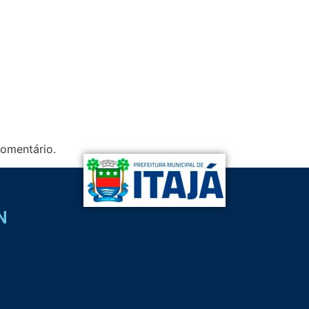
omentário.
N