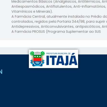
Medicamentos Básicos (Analgésicos, Antitérmicos, Anti
Antiespasmódicos, Antiflatulentos, Anti-Inflamatórios
Vitamínicos e Minerais).
A Farmácia Central, atualmente instalada no Prédio 
controlados, regidos pela Portaria 344/98, para suprir 
Antidepressivos, Anticonvulsivantes, antipsicóticos, Ant
A Farmácia PROSUS (Programa Suplementar ao SUS
N