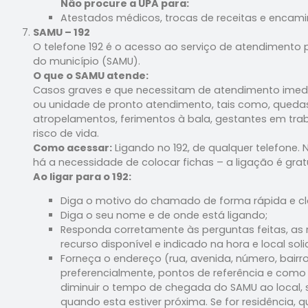
Não procure a UPA para:
Atestados médicos, trocas de receitas e encami
SAMU – 192
O telefone 192 é o acesso ao serviço de atendimento 
do município (SAMU).
O que o SAMU atende:
Casos graves e que necessitam de atendimento imed
ou unidade de pronto atendimento, tais como, quedas 
atropelamentos, ferimentos à bala, gestantes em tra
risco de vida.
Como acessar:
Ligando no 192, de qualquer telefone. 
há a necessidade de colocar fichas – a ligação é gratu
Ao ligar para o 192:
Diga o motivo do chamado de forma rápida e cl
Diga o seu nome e de onde está ligando;
Responda corretamente às perguntas feitas, as 
recurso disponível e indicado na hora e local soli
Forneça o endereço (rua, avenida, número, bairro
preferencialmente, pontos de referência e como 
diminuir o tempo de chegada do SAMU ao local, so
quando esta estiver próxima. Se for residência, 