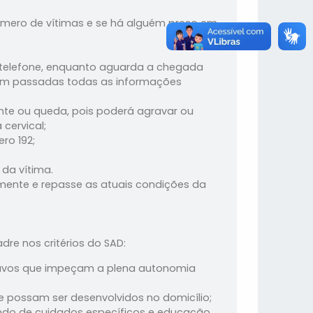
número de vítimas e se há alguém preso em
 telefone, enquanto aguarda a chegada
jam passadas todas as informações
te ou queda, pois poderá agravar ou
cervical;
ro 192;
da vítima.
amente e repasse as atuais condições da
re nos critérios do SAD:
ravos que impeçam a plena autonomia
 possam ser desenvolvidos no domicílio;
ndo de cuidados específicos e educação