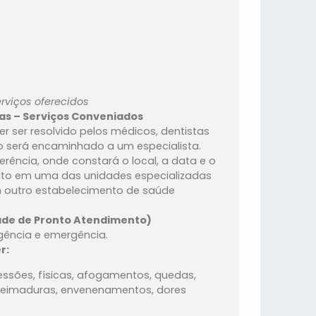
erviços oferecidos
as – Serviços Conveniados
 ser resolvido pelos médicos, dentistas
io será encaminhado a um especialista.
ência, onde constará o local, a data e o
eito em uma das unidades especializadas
m outro estabelecimento de saúde
ade de Pronto Atendimento)
gência e emergência.
r:
ressões, físicas, afogamentos, quedas,
 queimaduras, envenenamentos, dores