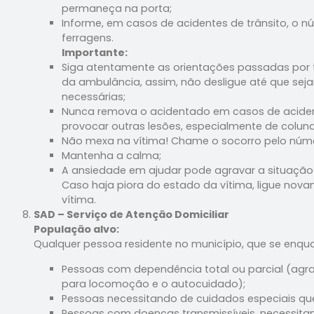
permaneça na porta;
Informe, em casos de acidentes de trânsito, o 
ferragens.
Importante:
Siga atentamente as orientações passadas por
da ambulância, assim, não desligue até que se
necessárias;
Nunca remova o acidentado em casos de aciden
provocar outras lesões, especialmente de coluna 
Não mexa na vítima! Chame o socorro pelo núme
Mantenha a calma;
A ansiedade em ajudar pode agravar a situação 
Caso haja piora do estado da vítima, ligue nov
vítima.
SAD – Serviço de Atenção Domiciliar
População alvo:
Qualquer pessoa residente no município, que se enquad
Pessoas com dependência total ou parcial (ag
para locomoção e o autocuidado);
Pessoas necessitando de cuidados especiais que
Pessoas com doenças transmissíveis, necessita