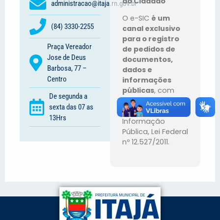
ao Cidadão
administracao@itaja.rn.gov.br
O e-SIC
é um
(84) 3330-2255
canal exclusivo
para o registro
Praça Vereador
de pedidos de
Jose de Deus
documentos,
Barbosa, 77 –
dados e
Centro
informações
públicas
, com
De segunda a
base na Lei de
sexta das 07 as
Acesso à
13Hrs
Informação
Pública, Lei Federal
nº 12.527/2011.