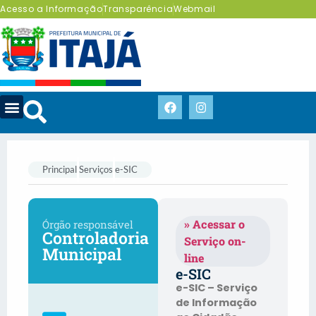
Acesso a Informação
Transparência
Webmail
Principal
Serviços
e-SIC
» Acessar o
Órgão responsável
Controladoria
Serviço on-
Municipal
line
e-SIC
e-SIC – Serviço
de Informação