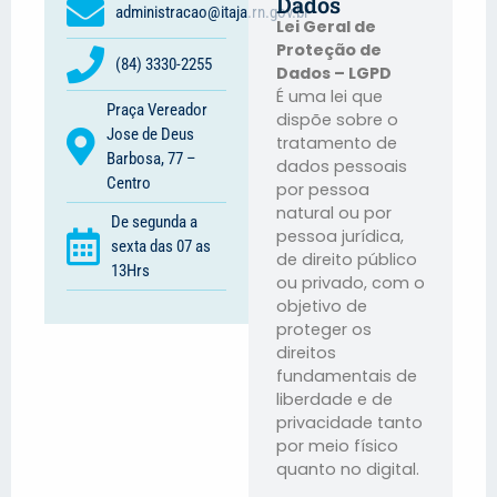
Dados
administracao@itaja.rn.gov.br
Lei Geral de
Proteção de
(84) 3330-2255
Dados – LGPD
É uma lei que
Praça Vereador
dispõe sobre o
Jose de Deus
tratamento de
Barbosa, 77 –
dados pessoais
Centro
por pessoa
natural ou por
De segunda a
pessoa jurídica,
sexta das 07 as
de direito público
13Hrs
ou privado, com o
objetivo de
proteger os
direitos
fundamentais de
liberdade e de
privacidade tanto
por meio físico
quanto no digital.