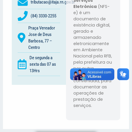
Serviços
tributacao@itaja.rn.gov.br
Eletrônica
(NFS-
e) é um
(84) 3330-2255
documento de
existência digital,
Praça Vereador
gerado e
Jose de Deus
armazenado
Barbosa, 77 –
eletronicamente
Centro
em Ambiente
Nacional pela RFB,
De segunda a
pela prefeitura ou
sexta das 07 as
por outra
13Hrs
entidade
conveniada, para
documentar as
operações de
prestação de
serviços.