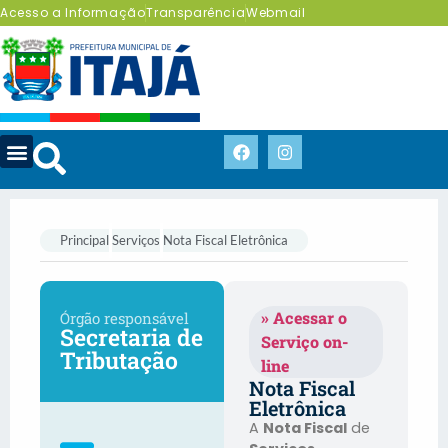
Acesso a Informação
Transparência
Webmail
Principal
Serviços
Nota Fiscal Eletrônica
» Acessar o
Órgão responsável
Secretaria de
Serviço on-
Tributação
line
Nota Fiscal
Eletrônica
A
Nota Fiscal
de