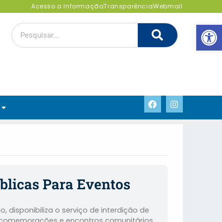
Acesso a Informação
Transparência
Webmail
Abrir 
úblicas Para Eventos
, disponibiliza o serviço de interdição de
s, comemorações e encontros comunitários.