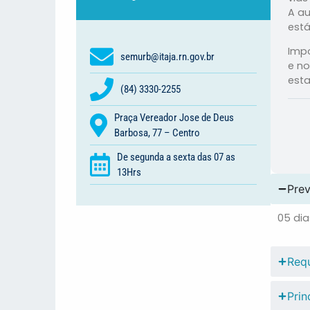
A au
está
Impo
semurb@itaja.rn.gov.br
e no
esta
(84) 3330-2255
Praça Vereador Jose de Deus
Barbosa, 77 – Centro
De segunda a sexta das 07 as
13Hrs
Prev
05 dia
Requ
Prin