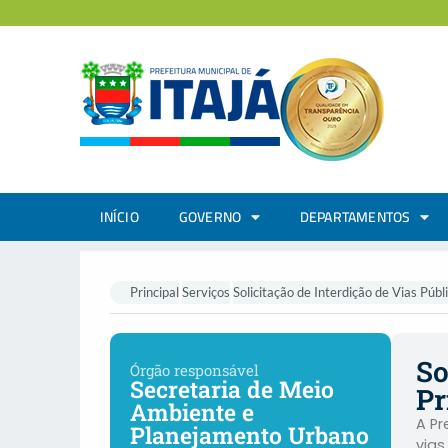
INÍCIO
GOVERNO
DEPARTAMENTOS
Principal
Serviços
Solicitação de Interdição de Vias Púb
So
Órgão responsável
Secretaria de Meio
Pr
Ambiente e
A Pr
Planejamento Urbano
vias