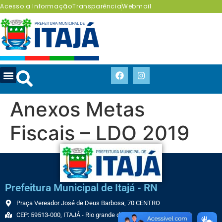
Acesso a Informação
Transparência
Webmail
Anexos Metas
Fiscais – LDO 2019
Prefeitura Municipal de Itajá - RN
Praça Vereador José de Deus Barbosa, 70 CENTRO
CEP: 59513-000, ITAJÁ - Rio grande do Norte