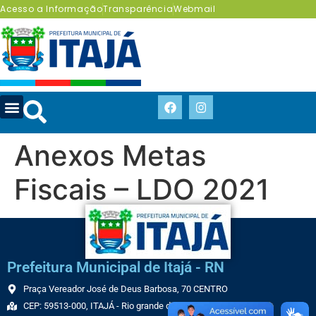
Acesso a Informação
Transparência
Webmail
Anexos Metas
Fiscais – LDO 2021
Prefeitura Municipal de Itajá - RN
Praça Vereador José de Deus Barbosa, 70 CENTRO
CEP: 59513-000, ITAJÁ - Rio grande do Norte