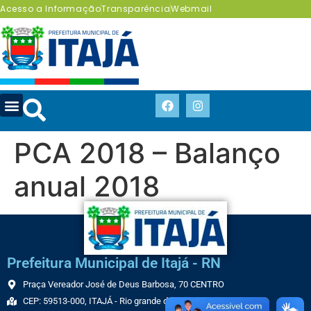
Acesso a Informação
Transparência
Webmail
PCA 2018 – Balanço
anual 2018
Prefeitura Municipal de Itajá - RN
Praça Vereador José de Deus Barbosa, 70 CENTRO
CEP: 59513-000, ITAJÁ - Rio grande do Norte