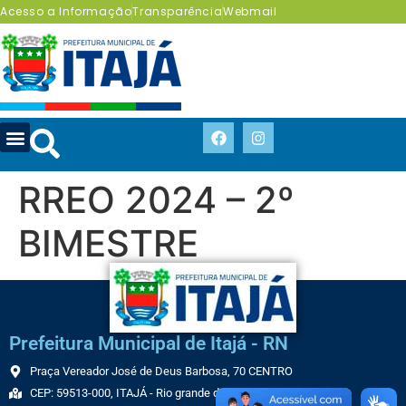
Acesso a Informação
Transparência
Webmail
RREO 2024 – 2º
BIMESTRE
Prefeitura Municipal de Itajá - RN
Praça Vereador José de Deus Barbosa, 70 CENTRO
CEP: 59513-000, ITAJÁ - Rio grande do Norte