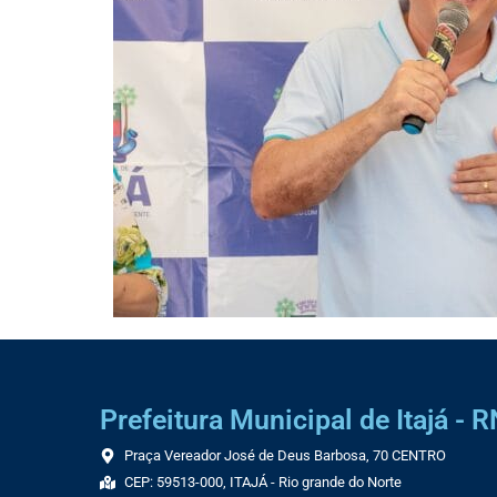
Prefeitura Municipal de Itajá - R
Praça Vereador José de Deus Barbosa, 70 CENTRO
CEP: 59513-000, ITAJÁ - Rio grande do Norte