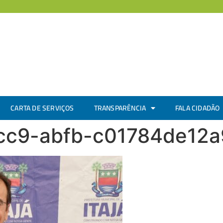
CARTA DE SERVIÇOS
TRANSPARÊNCIA
FALA CIDADÃO
cc9-abfb-c01784de12a