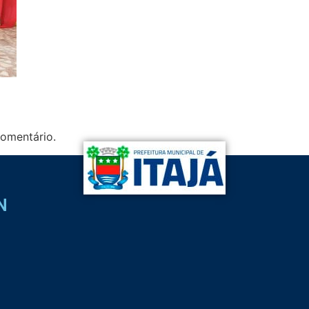
omentário.
N